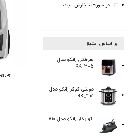
در صورت سفارش مجدد
بر اساس امتیاز
سرخکن رانکو مدل
RK_305
جاروبرقی
مولتی کوکر رانکو مدل
RK_301
اتو بخار رانکو مدل 810