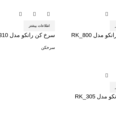
اطلاعات بیشتر
و مدل RK_800
سرخ کن رانکو مدل RK_AF_310
سرخکن
دل RK_305