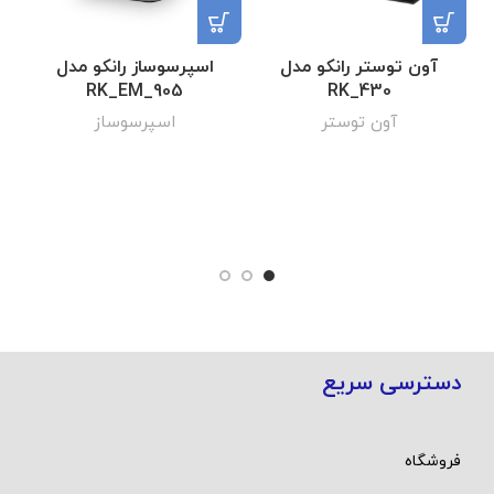
آون توستر رانکو مدل
اسپرسوساز رانکو مدل
RK_EM_905
RK_430
آون توستر
اسپرسوساز
دسترسی سریع
فروشگاه