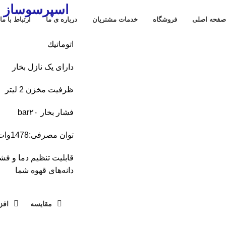
اسپرسوساز رانکو 
صفحه اصلی
فروشگاه
خدمات مشتریان
درباره ی ما
ارتباط با ما
اتوماتيك
دارای يک نازل بخار
ظرفيت مخزن 2 لیتر
فشار بخار bar۲۰
توان مصرفی:1478وات
قابلیت تنظیم دما و فش
دانه‌های قهوه شما
مقایسه
افز