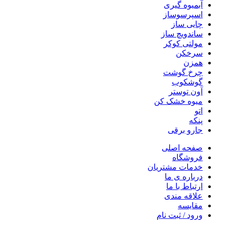
آبمیوه گیری
اسپرسوساز
چایی ساز
ساندویچ ساز
مولتی کوکر
سرخکن
همزن
چرخ گوشت
گوشکوب
آون توستر
میوه خشک کن
اتو
پنکه
جارو برقی
صفحه اصلی
فروشگاه
خدمات مشتریان
درباره ی ما
ارتباط با ما
علاقه مندی
مقایسه
ورود / ثبت نام