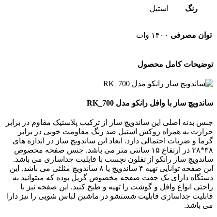
رنگ
استیل
توان مصرفی
۱۴۰۰ وات
توضیحات کامل محصول
ساندویچ ساز با وافل رانکو مدل RK_700
جنس بدنه اصلی این ساندویچ ساز از ترکیب پلاستیک مقاوم در برابر
حرارت به همراه روکش استیل ضد زنگ مقاومت خوبی در برابر
گرما و ضربات احتمالی دارد. ابعاد این ساندویچ ساز در اندازه های
۳۸*۲۸ در ارتفاع ۱۵ سانتی متر می باشد. جنس صفحه مخصوص
ساندویچ ساز رانکو از تفلون نچسب با قابلیت جداسازی می باشد.
این صفحه توانایی تهیه ۴ ساندویچ یا ۸ ساندویچ مثلثی می باشد. این
دستگاه دارای یک جفت صفحه مخصوص گریل بوده که میتوانید به
راحتی انواع وافل و گوشت را تهیه و طبخ کنید. این صفحه نیز با
قابلیت جداسازی قابلیت شستشو در ماشین لباس شویی را نیز دارا
می باشد.