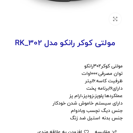
بزرگنمایی تصویر
مولتی کوکر رانکو مدل RK_302
مولتی کوکر۳۰۲رانکو
توان مصرفی:۱۰۰۰وات
ظرفیت کاسه:۶لیتر
دارای۱۶برنامه پخت
عملکردها:پلوپز،زودپز،ارام پز
دارای سیستم خاموش شدن خودکار
جنس دیگ نچسب وبادوام
جنس بدنه استیل ضد زنگ
مقایسه
افزودن به علاقه مندی