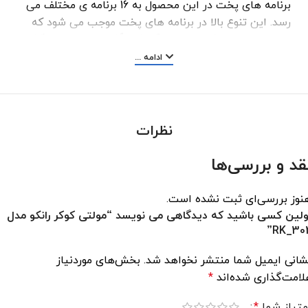
برنامه‌ های پخت در این محصول به 16 برنامه ی مختلف می
رسد. این تنوع بالا در برنامه های پخت موجب می‌ شود که
این محصول به یک عدد دستگاه کاملاً کاربردی و تاثیر گذار
در آشپزخانه تبدیل شود. عملکردهای پلوپز، زودپز، ارام پز دارا
ادامه ...
میباشد و همچنین دارای سیستم خاموش شدن خودکار
است .
توان مصرفی این دستگاه 1000وات با ظرفیت داخلی 6 لیتر
نظرات
می باشد .
قد و بررسی‌ها
نوز بررسی‌ای ثبت نشده است.
ولین کسی باشید که دیدگاهی می نویسد “مولتی کوکر رانکو مدل
RK_302
شانی ایمیل شما منتشر نخواهد شد.
بخش‌های موردنیاز
لامت‌گذاری شده‌اند
*
متیاز شما
*